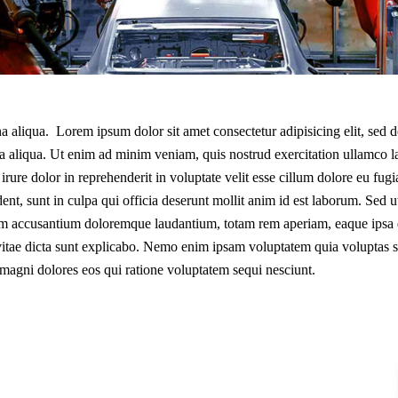
 aliqua. Lorem ipsum dolor sit amet consectetur adipisicing elit, sed 
a aliqua. Ut enim ad minim veniam, quis nostrud exercitation ullamco l
ure dolor in reprehenderit in voluptate velit esse cillum dolore eu fugia
ent, sunt in culpa qui officia deserunt mollit anim id est laborum. Sed u
tatem accusantium doloremque laudantium, totam rem aperiam, eaque ipsa
ae vitae dicta sunt explicabo. Nemo enim ipsam voluptatem quia voluptas s
r magni dolores eos qui ratione voluptatem sequi nesciunt.