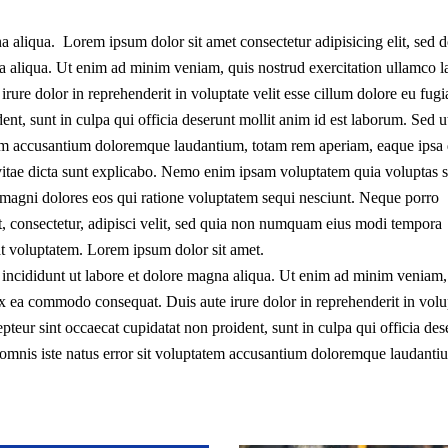
 aliqua. Lorem ipsum dolor sit amet consectetur adipisicing elit, sed 
a aliqua. Ut enim ad minim veniam, quis nostrud exercitation ullamco l
ure dolor in reprehenderit in voluptate velit esse cillum dolore eu fugia
ent, sunt in culpa qui officia deserunt mollit anim id est laborum. Sed u
tatem accusantium doloremque laudantium, totam rem aperiam, eaque ipsa
ae vitae dicta sunt explicabo. Nemo enim ipsam voluptatem quia voluptas s
r magni dolores eos qui ratione voluptatem sequi nesciunt. Neque porro
t, consectetur, adipisci velit, sed quia non numquam eius modi tempora
t voluptatem. Lorem ipsum dolor sit amet.
 incididunt ut labore et dolore magna aliqua. Ut enim ad minim veniam,
 ex ea commodo consequat. Duis aute irure dolor in reprehenderit in volu
cepteur sint occaecat cupidatat non proident, sunt in culpa qui officia des
e omnis iste natus error sit voluptatem accusantium doloremque laudanti