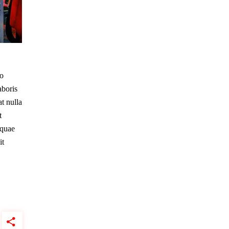
do
aboris
t nulla
t
 quae
it