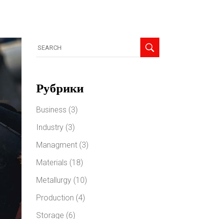
Рубрики
Business
(3)
Industry
(3)
Managment
(3)
Materials
(18)
Metallurgy
(10)
Production
(4)
Storage
(6)