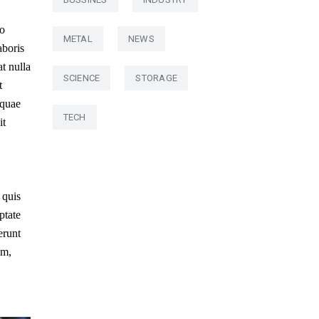
do
METAL
NEWS
aboris
t nulla
SCIENCE
STORAGE
t
 quae
TECH
it
 quis
ptate
erunt
um,