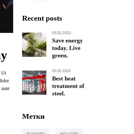
Recent posts
05.02.2020
Save energy
today. Live
ay
green.
05.02.2020
. Ut
Best heat
dolor
treatment of
, sunt
steel.
Метки
BUSSINES
INDUSTRY